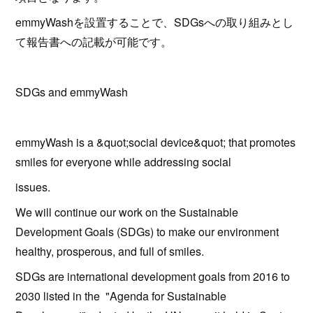
emmyWashを設置することで、SDGsへの取り組みとし
て報告書への記載が可能です。
SDGs and emmyWash
emmyWash is a &quot;social device&quot; that promotes
smiles for everyone while addressing social
issues.
We will continue our work on the Sustainable
Development Goals (SDGs) to make our environment
healthy, prosperous, and full of smiles.
SDGs are international development goals from 2016 to
2030 listed in the "Agenda for Sustainable