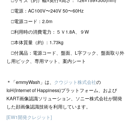
□サイズ（約）幅×奥行×高さ： 126×159×300(mm)
□電源：AC100V〜240V 50〜60Hz
□電源コード：2.0m
□利用時の消費電力：５Ｖ1.8A、９W
□本体質量（約) ：1.73kg
□付属品：電源コード、盤面、L字フック、盤面取り外
し用ピック、専用マット、案内シート
＊「emmyWash」は、
クウジット株式会社
の
IoH(Internet of Happiness)プラットフォーム、および
KART画像認識ソリューション、ソニー株式会社が開発
した顔画像認識技術を利用しています。
[EW1開発クレジット]