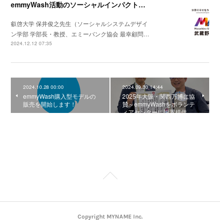
emmyWash活動のソーシャルインパクトに関する活動が学術論文化されました
叡啓大学 保井俊之先生（ソーシャルシステムデザイ
ン学部 学部長・教授、エミーバンク協会 最幸顧問…
2024.12.12 07:35
2024.10.28 00:00
2024.09.30 14:44
emmyWash購入型モデルの
2025年大阪・関西万博に協
販売を開始します！
賛～emmyWashをボランテ
ィアセンターに設置提供…
Copyright MYNAME Inc.