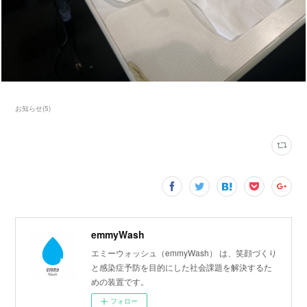
お知らせ
(
5
)
emmyWash
エミーウォッシュ（emmyWash） は、笑顔づくり
と感染症予防を目的にした社会課題を解決するた
めの装置です。
フォロー