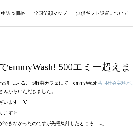
申込＆価格
全国笑顔マップ
無償ギフト設置について
emmyWash! 500エミー超え
県新富町にあるこゆ野菜カフェにて、emmyWash
共同社会実験が
さんからいただきました。
います🎍🤗
ります✨
できなかったのですが先程集計したところ！...」