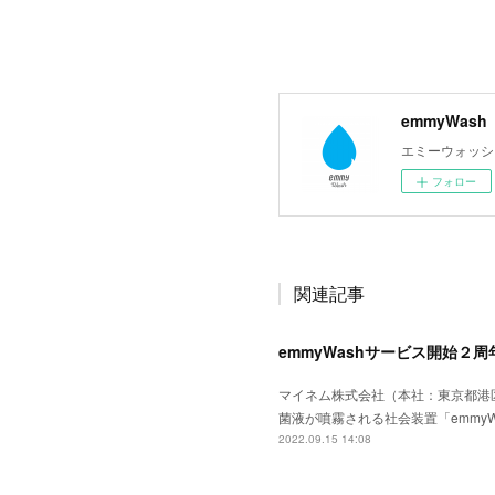
emmyWash
エミーウォッシ
フォロー
関連記事
emmyWashサービス開始２
マイネム株式会社（本社：東京都港
菌液が噴霧される社会装置「emmyW
2022.09.15 14:08