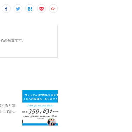
ための装置です。
知すると除
shにて計…