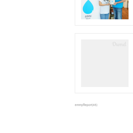
emmyReport
(
45
)