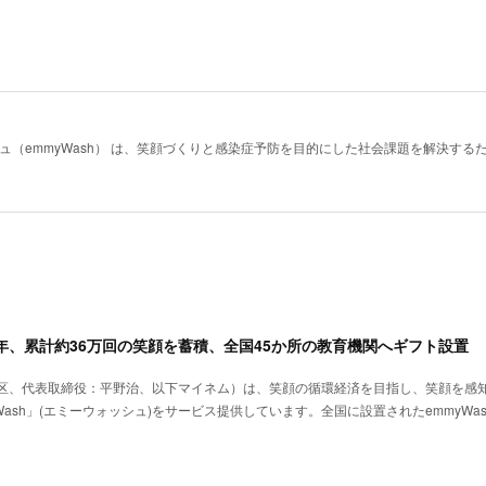
ュ（emmyWash） は、笑顔づくりと感染症予防を目的にした社会課題を解決する
周年、累計約36万回の笑顔を蓄積、全国45か所の教育機関へギフト設置
区、代表取締役：平野治、以下マイネム）は、笑顔の循環経済を目指し、笑顔を感
ash」(エミーウォッシュ)をサービス提供しています。全国に設置されたemmyWa