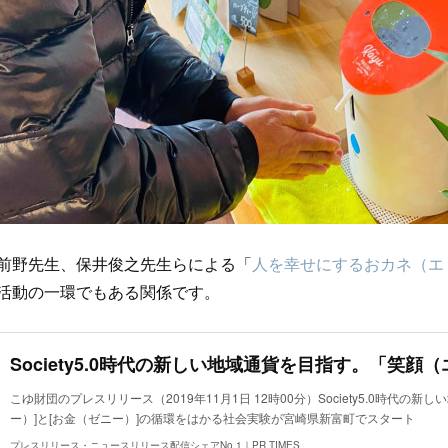
DM前野先生、保井俊之先生らによる「
人を幸せにするおカネ（エ
活動の一環でもある関係です。
こゆ財団のプレスリリース（2019年11月1日 12時00分）Society5.0時代の
ー）]と[お金（ゼニー）]の循環をはかる社会実験が宮崎県新富町でスタート
プレスリリース・ニュースリリース配信シェアNo.1｜PR TIMES