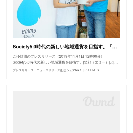
Society5.0時代の新しい地域通貨を目指す。「笑顔（エミー）」と「お金（ゼニー）」の循環をはかる社会実験が宮崎県新富町でスタート
こゆ財団のプレスリリース（2019年11月1日 12時00分）
Society5.0時代の新しい地域通貨を目指す。[笑顔（エミー）]と[…
プレスリリース・ニュースリリース配信シェアNo.1｜PR TIMES