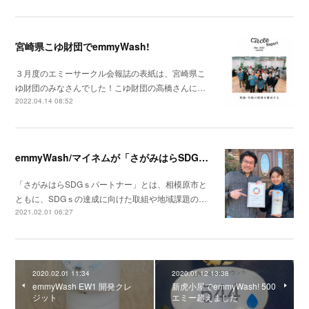
宮崎県こゆ財団でemmyWash!
３月度のエミーサークル会報誌の表紙は、宮崎県こ
ゆ財団のみなさんでした！こゆ財団の高橋さんに…
2022.04.14 08:52
emmyWash/マイネムが「さがみはらSDGsパートナー」に認定されました
「さがみはらSDGｓパートナー」とは、相模原市と
ともに、SDGｓの達成に向けた取組や地域課題の…
2021.02.01 06:27
2020.02.01 11:34
2020.01.12 13:38
emmyWash EW1 開発クレ
新虎小屋でemmyWash! 500
ジット
エミー超えました