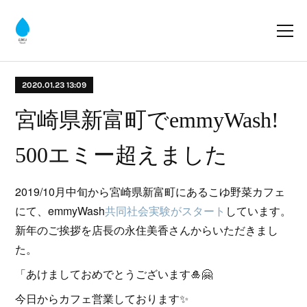
2020.01.23 13:09
宮崎県新富町でemmyWash!
500エミー超えました
2019/10月中旬から宮崎県新富町にあるこゆ野菜カフェ
にて、emmyWash
共同社会実験がスタート
しています。
新年のご挨拶を店長の永住美香さんからいただきまし
た。
「あけましておめでとうございます🎍🤗
今日からカフェ営業しております✨