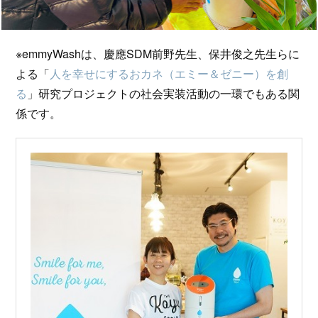
※emmyWashは、慶應SDM前野先生、保井俊之先生らに
よる「
人を幸せにするおカネ（エミー＆ゼニー）を創
る
」研究プロジェクトの社会実装活動の一環でもある関
係です。